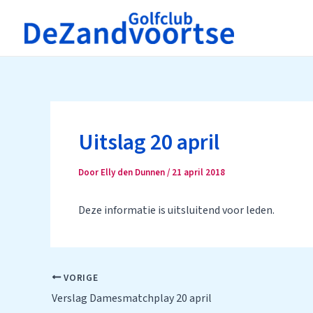
Ga
naar
de
inhoud
Uitslag 20 april
Door
Elly den Dunnen
/
21 april 2018
Deze informatie is uitsluitend voor leden.
Bericht
VORIGE
navigatie
Verslag Damesmatchplay 20 april