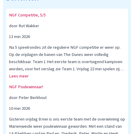
NGF Competitie, 5/5
door Rut Wakker
13 mei 2026
Na 5 speelrondes zit de reguliere NGF competitie er weer op.
Op de vrijdagen de banen van The Dunes weer volledig
beschikbaar. Team 1 Het eerste team is overtuigend kampioen
worden, voor het verslag zie Team 1. Vrijdag 22 mei spelen zij…
:
Lees meer
N
NGF Poulewinnaar!
G
F
door Peter Berkhout
C
10 mei 2026
o
m
Gisteren vrijdag 8 mei is ons eerste team met de overwinning op
p
Marienweide weer poulewinnaar geworden. Met een stand van
e
14-8 hebben captain Paul en, Diederik, Peter, Martin en Henk