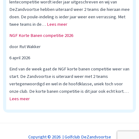
p
lentecompetitie wordt ieder jaar uitgeschreven en wij van
e
DeZandvoortse hebben uiteraard weer 2 teams die hieraan mee
t
doen. De poule-indeling is ieder jaar weer een verrassing. Met
i
:
twee teams in de…
Lees meer
t
N
NGF Korte Banen competitie 2026
i
G
e
F
door Rut Wakker
,
C
6 april 2026
3
o
/
m
Eind van de week gaat de NGF korte banen competitie weer van
5
p
start. De Zandvoortse is uiteraard weer met 2 teams
e
vertegenwoordigd en wel in de hoofdklasse, uniek toch voor
t
onze club. De korte banen competitie is dit jaar ook echt kort.…
:
i
Lees meer
N
t
G
i
F
e
K
,
o
d
Copyright © 2026 | Golfclub DeZandvoortse