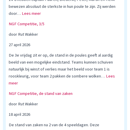
t
bewezen absoluut de sterkste in hun poule te zijn. Zij werden
i
:
door…
Lees meer
t
N
NGF Competitie, 3/5
i
G
e
F
door Rut Wakker
,
P
27 april 2026
5
o
/
u
De 3e vrijdag zit er op, de stand in de poules geeft al aardig
5
l
beeld van een mogelijke eindstand. Teams kunnen schuiven
e
natuurlijk bij winst of verlies maar het beeld voor team 1 is
w
rooskleurig, voor team 2 pakken de sombere wolken…
Lees
:
i
meer
N
n
NGF Competitie, de stand van zaken
G
n
F
a
door Rut Wakker
C
a
18 april 2026
o
r
m
!
De stand van zaken na 2 van de 4 speeldagen. Deze