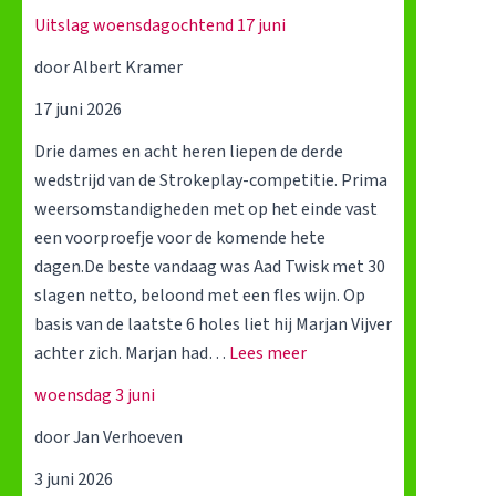
U
a
Uitslag woensdagochtend 17 juni
i
g
door Albert Kramer
t
o
s
c
17 juni 2026
l
h
Drie dames en acht heren liepen de derde
a
t
wedstrijd van de Strokeplay-competitie. Prima
g
e
weersomstandigheden met op het einde vast
w
n
een voorproefje voor de komende hete
o
d
dagen.De beste vandaag was Aad Twisk met 30
e
2
slagen netto, beloond met een fles wijn. Op
n
9
basis van de laatste 6 holes liet hij Marjan Vijver
s
j
:
achter zich. Marjan had…
Lees meer
d
u
U
a
l
woensdag 3 juni
i
g
i
door Jan Verhoeven
t
o
s
c
3 juni 2026
l