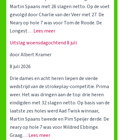
Martin Spaans met 26 slagen netto. Op de voet
gevolgd door Charlie van der Veer met 27. De
Neary op hole 7 was voor Tom de Roode. De
:
Longest…
Lees meer
U
Uitslag woensdagochtend 8 juli
i
door Albert Kramer
t
s
8 juli 2026
l
Drie dames en acht heren liepen de vierde
a
wedstrijd van de strokeplay-competitie. Prima
g
weer. Het was dringen aan de top: drie heren
w
eindigden met 32 slagen netto. Op basis van de
o
laatste zes holes werd Aad Twisk winnaar,
e
Martin Spaans tweede en Pim Speijer derde. De
n
neary op hole 7 was voor Mildred Ebbinge.
s
:
Graag…
Lees meer
d