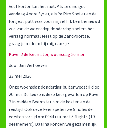
h
Veel korter kan het niet. Als 1e eindigde
a
t
vandaag Andre Syrier, als 2e Pim Speijer en de
g
e
longest putt was voor mijzelf. Ik ben benieuwd
w
n
wie van de woensdag donderdag spelers het
o
d
verslag normaal leest op de Zandvoortse,
e
8
graag je melden bij mij, dank je.
n
j
s
u
Kavel 2 de Beemster, woensdag 20 mei
d
l
door Jan Verhoeven
a
i
g
23 mei 2026
o
Onze woensdag donderdag buitenwedstrijd op
c
20 mei. De keuze is deze keer gevallen op Kavel
h
2 in midden Beemster ivm de kosten en de
t
reistijd. Ook deze keer spelen we 9 holes de
e
eerste startijd om 0944 uur met 5 flights (19
n
deelnemers). Daarna konden we gezamenlijk
d