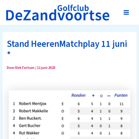
Ga
naar
Main
de
inhoud
Men
Stand HeerenMatchplay 11 juni
*
Door
Dirk Fortuin
/
11 juni 2025