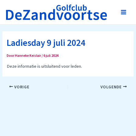
Ga
naar
Main
de
inhoud
Men
Ladiesday 9 juli 2024
Door
Hanneke Keislair
/
6 juli 2024
Deze informatie is uitsluitend voor leden.
Bericht
VORIGE
VOLGENDE
navigatie