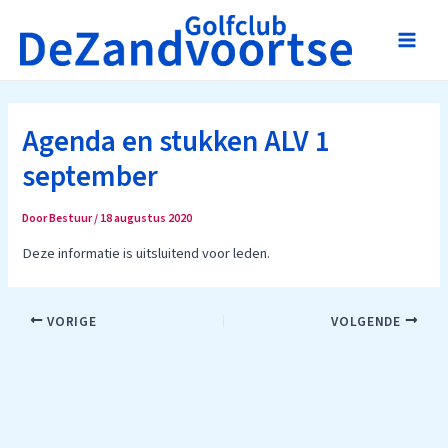
Ga
naar
Main
de
inhoud
Men
Agenda en stukken ALV 1
september
Door
Bestuur
/
18 augustus 2020
Deze informatie is uitsluitend voor leden.
Bericht
VORIGE
VOLGENDE
navigatie