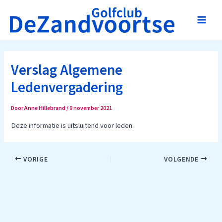
Ga
naar
Main
de
inhoud
Men
Verslag Algemene
Ledenvergadering
Door
Anne Hillebrand
/
9 november 2021
Deze informatie is uitsluitend voor leden.
Bericht
VORIGE
VOLGENDE
navigatie