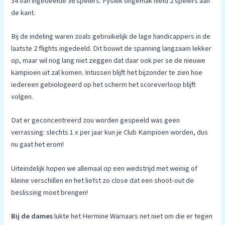
34 van ingedeelde 36 spelers. Fysiek ongemak hield 2 spelers aan
de kant.
Bij de indeling waren zoals gebruikelijk de lage handicappers in de
laatste 2 flights ingedeeld. Dit bouwt de spanning langzaam lekker
op, maar wil nog lang niet zeggen dat daar ook per se de nieuwe
kampioen uit zal komen. Intussen blijft het bijzonder te zien hoe
iedereen gebiologeerd op het scherm het scoreverloop blijft
volgen.
Dat er geconcentreerd zou worden gespeeld was geen
verrassing: slechts 1 x per jaar kun je Club Kampioen worden, dus
nu gaat het erom!
Uiteindelijk hopen we allemaal op een wedstrijd met weinig of
kleine verschillen en het liefst zo close dat een shoot-out de
beslissing moet brengen!
Bij de dames
lukte het Hermine Warnaars net niet om die er tegen