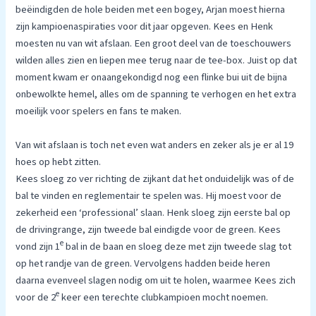
beëindigden de hole beiden met een bogey, Arjan moest hierna
zijn kampioenaspiraties voor dit jaar opgeven. Kees en Henk
moesten nu van wit afslaan. Een groot deel van de toeschouwers
wilden alles zien en liepen mee terug naar de tee-box. Juist op dat
moment kwam er onaangekondigd nog een flinke bui uit de bijna
onbewolkte hemel, alles om de spanning te verhogen en het extra
moeilijk voor spelers en fans te maken.
Van wit afslaan is toch net even wat anders en zeker als je er al 19
hoes op hebt zitten.
Kees sloeg zo ver richting de zijkant dat het onduidelijk was of de
bal te vinden en reglementair te spelen was. Hij moest voor de
zekerheid een ‘professional’ slaan. Henk sloeg zijn eerste bal op
de drivingrange, zijn tweede bal eindigde voor de green. Kees
e
vond zijn 1
bal in de baan en sloeg deze met zijn tweede slag tot
op het randje van de green. Vervolgens hadden beide heren
daarna evenveel slagen nodig om uit te holen, waarmee Kees zich
e
voor de 2
keer een terechte clubkampioen mocht noemen.