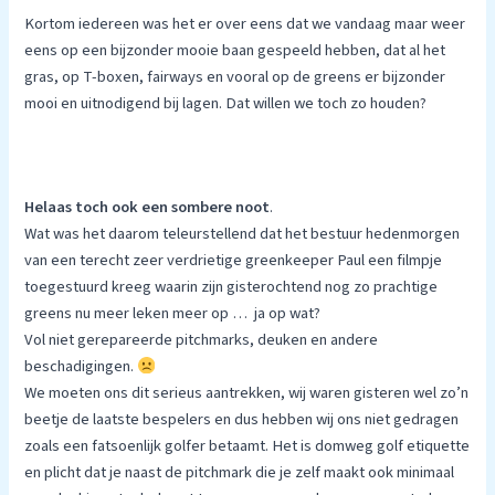
Kortom iedereen was het er over eens dat we vandaag maar weer
eens op een bijzonder mooie baan gespeeld hebben, dat al het
gras, op T-boxen, fairways en vooral op de greens er bijzonder
mooi en uitnodigend bij lagen. Dat willen we toch zo houden?
Helaas toch ook een sombere noot
.
Wat was het daarom teleurstellend dat het bestuur hedenmorgen
van een terecht zeer verdrietige greenkeeper Paul een filmpje
toegestuurd kreeg waarin zijn gisterochtend nog zo prachtige
greens nu meer leken meer op … ja op wat?
Vol niet gerepareerde pitchmarks, deuken en andere
beschadigingen.
We moeten ons dit serieus aantrekken, wij waren gisteren wel zo’n
beetje de laatste bespelers en dus hebben wij ons niet gedragen
zoals een fatsoenlijk golfer betaamt. Het is domweg golf etiquette
en plicht dat je naast de pitchmark die je zelf maakt ook minimaal