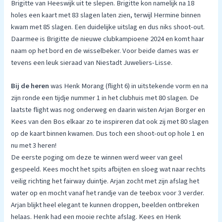
Brigitte van Heeswijk uit te slepen. Brigitte kon namelijk na 18
holes een kaart met 83 slagen laten zien, terwijl Hermine binnen
kwam met 85 slagen. Een duidelijke uitslag en dus niks shoot-out.
Daarmee is Brigitte de nieuwe clubkampioene 2024 en komt haar
naam op het bord en de wisselbeker. Voor beide dames was er
tevens een leuk sieraad van Niestadt Juweliers-Lisse.
Bij de heren
was Henk Morang (flight 6) in uitstekende vorm en na
zijn ronde een tijdje nummer 1 in het clubhuis met 80 slagen. De
laatste flight was nog onderweg en daarin wisten Arjan Borger en
Kees van den Bos elkaar zo te inspireren dat ook zij met 80 slagen
op de kaart binnen kwamen. Dus toch een shoot-out op hole 1 en
nu met 3 heren!
De eerste poging om deze te winnen werd weer van geel
gespeeld. Kees mocht het spits afbijten en sloeg wat naar rechts
veilig richting het fairway duintje. Arjan zocht met zijn afslag het
water op en mocht vanaf het randje van de teebox voor 3 verder.
Arjan blijkt heel elegant te kunnen droppen, beelden ontbreken
helaas. Henk had een mooie rechte afslag. Kees en Henk