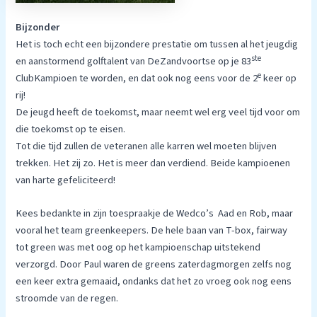
Bijzonder
Het is toch echt een bijzondere prestatie om tussen al het jeugdig
ste
en aanstormend golftalent van DeZandvoortse op je 83
e
ClubKampioen te worden, en dat ook nog eens voor de 2
keer op
rij!
De jeugd heeft de toekomst, maar neemt wel erg veel tijd voor om
die toekomst op te eisen.
Tot die tijd zullen de veteranen alle karren wel moeten blijven
trekken. Het zij zo. Het is meer dan verdiend. Beide kampioenen
van harte gefeliciteerd!
Kees bedankte in zijn toespraakje de Wedco’s Aad en Rob, maar
vooral het team greenkeepers. De hele baan van T-box, fairway
tot green was met oog op het kampioenschap uitstekend
verzorgd. Door Paul waren de greens zaterdagmorgen zelfs nog
een keer extra gemaaid, ondanks dat het zo vroeg ook nog eens
stroomde van de regen.