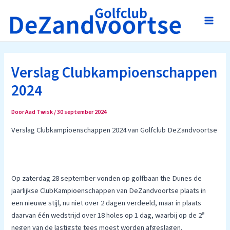
Ga
naar
Main
de
inhoud
Men
Verslag Clubkampioenschappen
2024
Door
Aad Twisk
/
30 september 2024
Verslag Clubkampioenschappen 2024 van Golfclub DeZandvoortse
Op zaterdag 28 september vonden op golfbaan the Dunes de
jaarlijkse ClubKampioenschappen van DeZandvoortse plaats in
een nieuwe stijl, nu niet over 2 dagen verdeeld, maar in plaats
e
daarvan één wedstrijd over 18 holes op 1 dag, waarbij op de 2
negen van de lastigste tees moest worden afgeslagen.