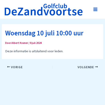
Ga
naar
Main
de
inhoud
Men
Woensdag 10 juli 10:00 uur
Door
Albert Kramer
/
8 juli 2024
Deze informatie is uitsluitend voor leden.
Bericht
VORIGE
VOLGENDE
navigatie