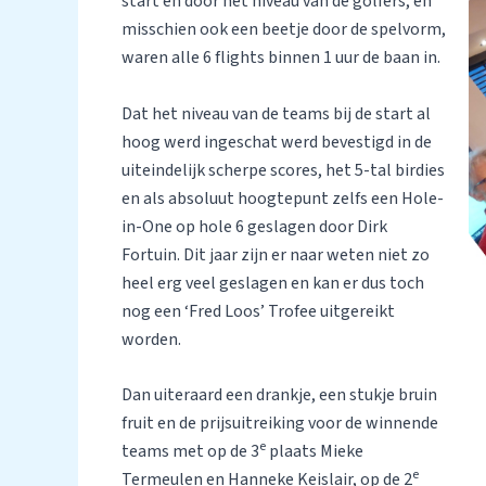
start en door het niveau van de golfers, en
misschien ook een beetje door de spelvorm,
waren alle 6 flights binnen 1 uur de baan in.
Dat het niveau van de teams bij de start al
hoog werd ingeschat werd bevestigd in de
uiteindelijk scherpe scores, het 5-tal birdies
en als absoluut hoogtepunt zelfs een Hole-
in-One op hole 6 geslagen door Dirk
Fortuin. Dit jaar zijn er naar weten niet zo
heel erg veel geslagen en kan er dus toch
nog een ‘Fred Loos’ Trofee uitgereikt
worden.
Dan uiteraard een drankje, een stukje bruin
fruit en de prijsuitreiking voor de winnende
e
teams met op de 3
plaats Mieke
e
Termeulen en Hanneke Keislair, op de 2