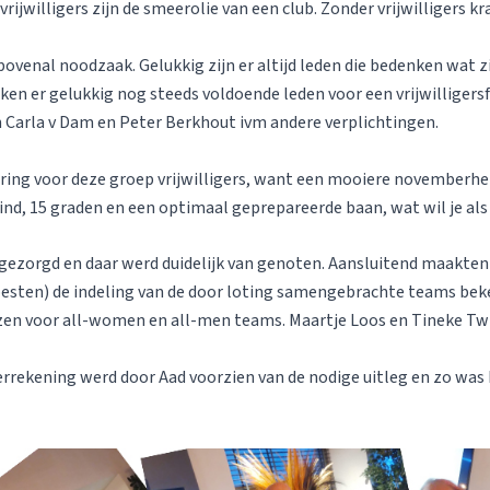
rijwilligers zijn de smeerolie van een club. Zonder vrijwilligers kr
og bovenal noodzaak. Gelukkig zijn er altijd leden die bedenken wat 
ijken er gelukkig nog steeds voldoende leden voor een vrijwilligers
n Carla v Dam en Peter Berkhout ivm andere verplichtingen.
ering voor deze groep vrijwilligers, want een mooiere november
nd, 15 graden en een optimaal geprepareerde baan, wat wil je als
 gezorgd en daar werd duidelijk van genoten. Aansluitend maakten
oesten) de indeling van de door loting samengebrachte teams bek
en voor all-women en all-men teams. Maartje Loos en Tineke Tw
ekening werd door Aad voorzien van de nodige uitleg en zo was he