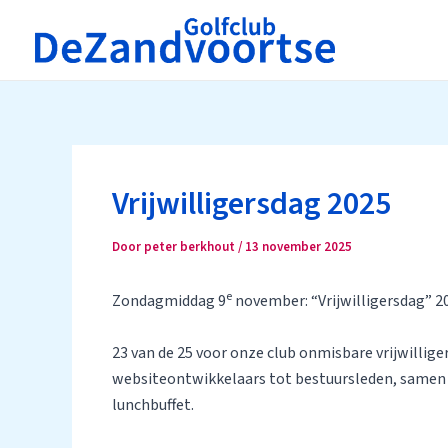
Ga
naar
de
inhoud
Vrijwilligersdag 2025
Door
peter berkhout
/
13 november 2025
e
Zondagmiddag 9
november: “Vrijwilligersdag” 2
23 van de 25 voor onze club onmisbare vrijwillig
websiteontwikkelaars tot bestuursleden, samen we
lunchbuffet.