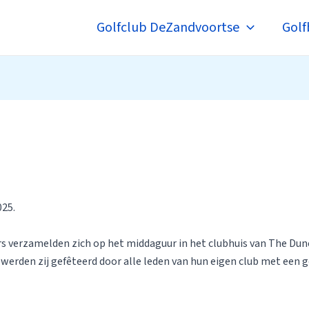
Golfclub DeZandvoortse
Golf
025.
ers verzamelden zich op het middaguur in het clubhuis van The Du
rden zij gefêteerd door alle leden van hun eigen club met een ge