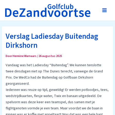
Ga
naar
Main
de
inhoud
Men
Verslag Ladiesday Buitendag
Dirkshorn
Door
Hermine Warnaars
/
26 augustus 2025
Vandaag was het Ladiesday “Buitendag”. We kunnen tenslotte
twee dinsdagen niet op The Dunes terecht, vanwege de Grand
Prix. De WedCo had de Buitendag op Golfbaan Dirkshorn
georganiseerd.
Iedereen was reuze op tijd, geweldig! Er werden potloodjes, tees,
wedstrijdkaarten, flesje water, Twix en banaan uitgedeeld. De
spelvorm was deze keer een teamspel, dus samen met je
flightgenoten vormde je een team. Maar voordat we de baan in
gingen was er koffie met appeltaart! Nou dat was een hele hap!