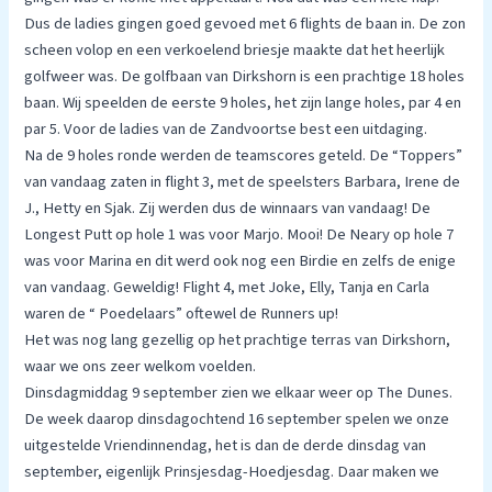
Dus de ladies gingen goed gevoed met 6 flights de baan in. De zon
scheen volop en een verkoelend briesje maakte dat het heerlijk
golfweer was. De golfbaan van Dirkshorn is een prachtige 18 holes
baan. Wij speelden de eerste 9 holes, het zijn lange holes, par 4 en
par 5. Voor de ladies van de Zandvoortse best een uitdaging.
Na de 9 holes ronde werden de teamscores geteld. De “Toppers”
van vandaag zaten in flight 3, met de speelsters Barbara, Irene de
J., Hetty en Sjak. Zij werden dus de winnaars van vandaag! De
Longest Putt op hole 1 was voor Marjo. Mooi! De Neary op hole 7
was voor Marina en dit werd ook nog een Birdie en zelfs de enige
van vandaag. Geweldig! Flight 4, met Joke, Elly, Tanja en Carla
waren de “ Poedelaars” oftewel de Runners up!
Het was nog lang gezellig op het prachtige terras van Dirkshorn,
waar we ons zeer welkom voelden.
Dinsdagmiddag 9 september zien we elkaar weer op The Dunes.
De week daarop dinsdagochtend 16 september spelen we onze
uitgestelde Vriendinnendag, het is dan de derde dinsdag van
september, eigenlijk Prinsjesdag-Hoedjesdag. Daar maken we