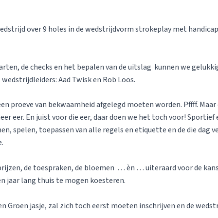
dstrijd over 9 holes in de wedstrijdvorm strokeplay met handica
arten, de checks en het bepalen van de uitslag kunnen we gelukkig 
wedstrijdleiders: Aad Twisk en Rob Loos.
 een proeve van bekwaamheid afgelegd moeten worden. Pffff. Maar 
meer eer. En juist voor die eer, daar doen we het toch voor! Sporti
n, spelen, toepassen van alle regels en etiquette en de die dag v
.
 prijzen, de toespraken, de bloemen … èn … uiteraard voor de kan
en jaar lang thuis te mogen koesteren.
een Groen jasje, zal zich toch eerst moeten inschrijven en de wedstr