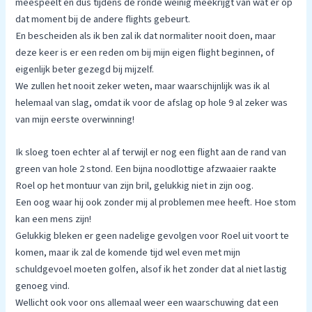
meespeelt en dus tijdens de ronde weinig meekrijgt van wat er op
dat moment bij de andere flights gebeurt.
En bescheiden als ik ben zal ik dat normaliter nooit doen, maar
deze keer is er een reden om bij mijn eigen flight beginnen, of
eigenlijk beter gezegd bij mijzelf.
We zullen het nooit zeker weten, maar waarschijnlijk was ik al
helemaal van slag, omdat ik voor de afslag op hole 9 al zeker was
van mijn eerste overwinning!
Ik sloeg toen echter al af terwijl er nog een flight aan de rand van
green van hole 2 stond. Een bijna noodlottige afzwaaier raakte
Roel op het montuur van zijn bril, gelukkig niet in zijn oog.
Een oog waar hij ook zonder mij al problemen mee heeft. Hoe stom
kan een mens zijn!
Gelukkig bleken er geen nadelige gevolgen voor Roel uit voort te
komen, maar ik zal de komende tijd wel even met mijn
schuldgevoel moeten golfen, alsof ik het zonder dat al niet lastig
genoeg vind.
Wellicht ook voor ons allemaal weer een waarschuwing dat een