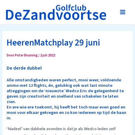
Ga
naar
Main
de
inhoud
Men
HeerenMatchplay 29 juni
Door
Peter Bruining
/
2 juli 2022
De derde dubbel
Alle omstandigheden waren perfect, mooi weer, voldoende
animo met 12 flights, én, gelukkig ook wat last minute
afzeggingen om de ‘nieuwste’ Wedco Eric de gelegenheid te
geven zijn creativiteit en snelheid van schakelen te laten
zien.
En ere wie ere toekomt, hij heeft het toch maar even goed en
mooi voor elkaar gekregen en zo kon iedereen op tijd de baan
in.
‘Nadeel’ van dubbele avonden is dat je als Wedco leden zelf